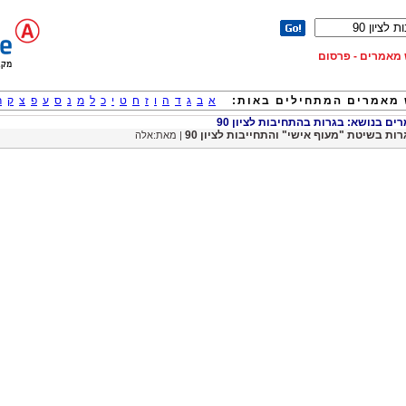
וש מאמרים - פרסום
מאמרים המתחילים באות:
א
ב
ג
ד
ה
ו
ז
ח
ט
י
כ
ל
מ
נ
ס
ע
פ
צ
ק
ר
ם בנושא: בגרות בהתחיבות לציון 90
רות בשיטת "מעוף אישי" והתחייבות לציון 90
| מאת:אלה