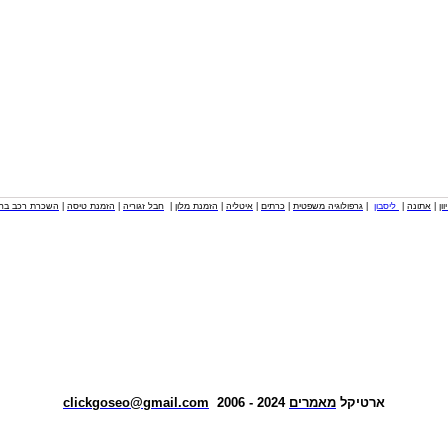
וון
|
אתונה
|
ליסבון
|
גרפולוגיה משפטית
|
כרתים
|
איטליה
|
הזמנת מלון
|
חבל זגוריה
|
הזמנת טיסה
|
השכרת רכב בחו
ארטיקל
מאמרים
2024 - 2006
clickgoseo@gmail.com