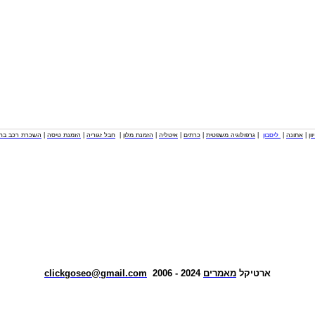
וון
|
אתונה
|
ליסבון
|
גרפולוגיה משפטית
|
כרתים
|
איטליה
|
הזמנת מלון
|
חבל זגוריה
|
הזמנת טיסה
|
השכרת רכב בחו
ארטיקל
מאמרים
2024 - 2006
clickgoseo@gmail.com