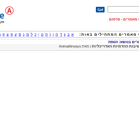
וש מאמרים - פרסום
מאמרים המתחילים באות:
א
ב
ג
ד
ה
ו
ז
ח
ט
י
כ
ל
מ
נ
ס
ע
פ
צ
ק
ר
ים בנושא: הטסה
יבות ההדמיות האדריכליות
| מאת:AnimalAirways