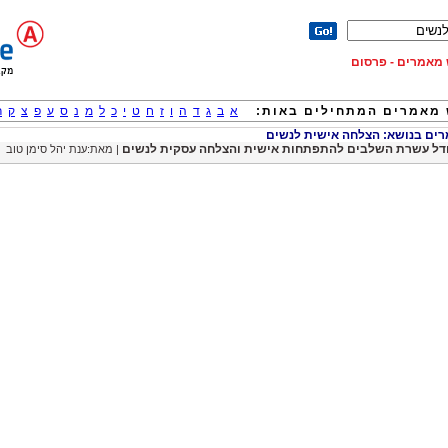
וש מאמרים - פרסום
מאמרים המתחילים באות:
א
ב
ג
ד
ה
ו
ז
ח
ט
י
כ
ל
מ
נ
ס
ע
פ
צ
ק
ר
ם בנושא: הצלחה אישית לנשים
דל עשרת השלבים להתפתחות אישית והצלחה עסקית לנשים
| מאת:ענת יהל סימן טוב