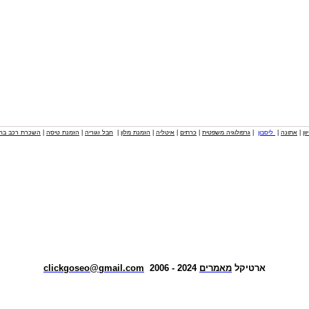
וון
|
אתונה
|
ליסבון
|
גרפולוגיה משפטית
|
כרתים
|
איטליה
|
הזמנת מלון
|
חבל זגוריה
|
הזמנת טיסה
|
השכרת רכב בחו
ארטיקל
מאמרים
2024 - 2006
clickgoseo@gmail.com