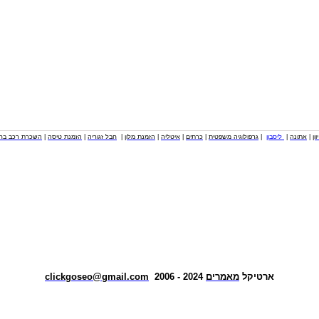
וון
|
אתונה
|
ליסבון
|
גרפולוגיה משפטית
|
כרתים
|
איטליה
|
הזמנת מלון
|
חבל זגוריה
|
הזמנת טיסה
|
השכרת רכב בחו
ארטיקל
מאמרים
2024 - 2006
clickgoseo@gmail.com