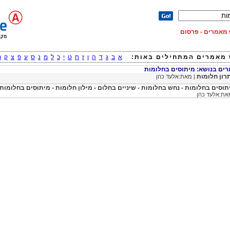
וש מאמרים - פרסום
מאמרים המתחילים באות:
א
ב
ג
ד
ה
ו
ז
ח
ט
י
כ
ל
מ
נ
ס
ע
פ
צ
ק
ר
ם בנושא: מיתוסים בחלומות
רון חלומות
| מאת:אלעד כהן
תוסים בחלומות - נחש בחלומות - שיניים בחלום - מילון חלומות - מיתוסים בחלומות
את:אלעד כהן