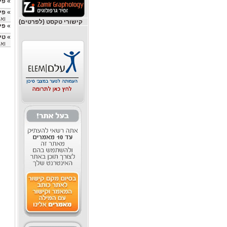
»
פי
»
פי
ואר
קישורי טקסט (לפרטים)
»
פי
»
טי
ואר