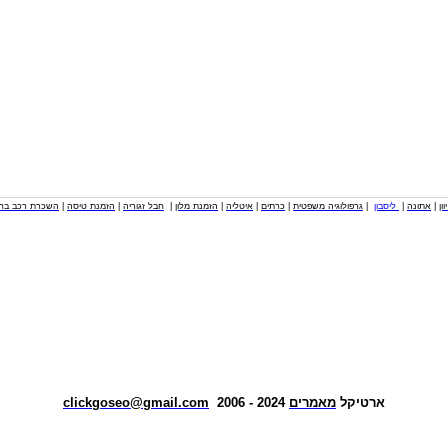
וון
|
אתונה
|
ליסבון
|
גרפולוגיה משפטית
|
כרתים
|
איטליה
|
הזמנת מלון
|
חבל זגוריה
|
הזמנת טיסה
|
השכרת רכב בחו
ארטיקל
מאמרים
2024 - 2006
clickgoseo@gmail.com