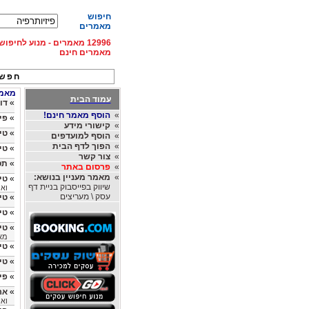
חיפוש
מאמרים
12996 מאמרים - מנוע לחיפ
מאמרים חינם
חפש 
מאמרי
עמוד הבית
»
דורבן
»
הוסף מאמר חינם!
»
פי
»
קישורי מידע
»
טי
»
הוסף למועדפים
»
הפוך לדף הבית
»
טי
»
צור קשר
»
תס
»
פרסום באתר
»
מאמר מעניין בנושא:
»
טיפ
שיווק בפייסבוק בניית דף
ואר
עסק \ מעריצים
»
טי
»
טי
»
טיפו
מאת
»
טי
»
טי
»
פי
»
אר
ואר