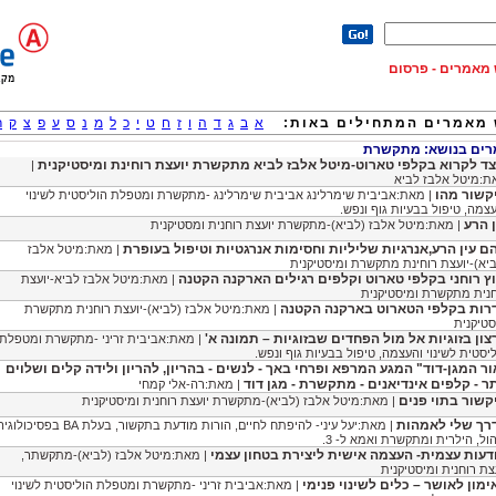
וש מאמרים - פרסום
מאמרים המתחילים באות:
א
ב
ג
ד
ה
ו
ז
ח
ט
י
כ
ל
מ
נ
ס
ע
פ
צ
ק
ר
ים בנושא: מתקשרת
צד לקרוא בקלפי טארוט-מיטל אלבז לביא מתקשרת יועצת רוחינת ומיסטיקנית
|
ת:מיטל אלבז לביא
קשור מהו
| מאת:אביבית שימרלינג אביבית שימרלינג -מתקשרת ומטפלת הוליסטית לשינוי
צמה, טיפול בבעיות גוף ונפש.
ן הרע
| מאת:מיטל אלבז (לביא)-מתקשרת יועצת רוחנית ומסטיקנית
ם עין הרע,אנרגיות שליליות וחסימות אנרגטיות וטיפול בעופרת
| מאת:מיטל אלבז
יא)-יועצת רוחינת מתקשרת ומיסטיקנית
וץ רוחני בקלפי טארוט וקלפים רגילים הארקנה הקטנה
| מאת:מיטל אלבז לביא-יועצת
חנית מתקשרת ומיסטיקנית
רות בקלפי הטארוט בארקנה הקטנה
| מאת:מיטל אלבז (לביא)-יועצת רוחנית מתקשרת
טיקנית
צון בזוגיות אל מול הפחדים שבזוגיות – תמונה א'
| מאת:אביבית זריני -מתקשרת ומטפלת
יסטית לשינוי והעצמה, טיפול בבעיות גוף ונפש.
ור המגן-דוד" המגע המרפא ופרחי באך - לנשים - בהריון, להריון ולידה קלים ושלוים
תר - קלפים אינדיאנים - מתקשרת - מגן דוד
| מאת:רה-אלי קמחי
קשור בתוי פנים
| מאת:מיטל אלבז (לביא)-מתקשרת יועצת רוחנית ומיסטיקנית
רך שלי לאמהות
| מאת:יעל עיני- להיפתח לחיים, הורות מודעת בתקשור, בעלת BA בפסיכולו
הול, הילרית ומתקשרת ואמא ל- 3.
דעות עצמית- העצמה אישית ליצירת בטחון עצמי
| מאת:מיטל אלבז (לביא)-מתקשתר,
צת רוחנית ומיסטיקנית
ימון לאושר – כלים לשינוי פנימי
| מאת:אביבית זריני -מתקשרת ומטפלת הוליסטית לשינוי