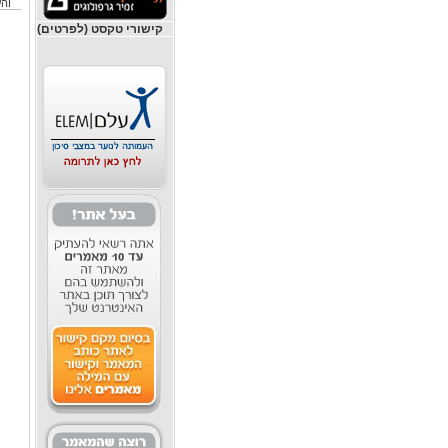
והע
קישורי טקסט (לפרטים)