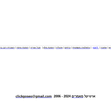
וון
|
אתונה
|
ליסבון
|
גרפולוגיה משפטית
|
כרתים
|
איטליה
|
הזמנת מלון
|
חבל זגוריה
|
הזמנת טיסה
|
השכרת רכב בחו
ארטיקל
מאמרים
2024 - 2006
clickgoseo@gmail.com