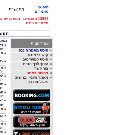
חיפוש
מאמרים
12992 מאמרים - מנוע לחיפ
מאמרים חינם
חפש 
מאמר
עמוד הבית
»
כי
מא
»
הוסף מאמר חינם!
»
תי
»
קישורי מידע
והע
»
הוסף למועדפים
»
עי
»
הפוך לדף הבית
»
מה
»
צור קשר
(לב
»
פרסום באתר
»
יע
»
מאמר מעניין בנושא:
רו
מנעולנות רכב
»
סד
ומס
»
הר
הול
»
"א
יו
»
תי
»
הד
וני
»
מו
יוע
»
הא