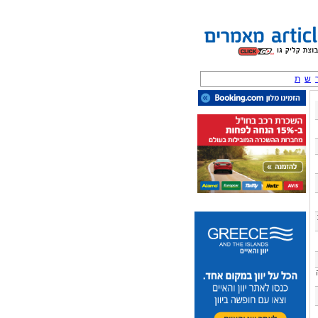
ש
ת
גיה