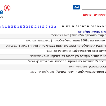
וש מאמרים - פרסום
מאמרים המתחילים באות:
א
ב
ג
ד
ה
ו
ז
ח
ט
י
כ
ל
מ
נ
ס
ע
פ
צ
ק
ר
ם בנושא: פוליטיקה
 קורה באמריקה הלטינית?
| מאת:בועז מונצ'ר
 אחרונה ב2009 מאמרים על פוליטיקה
| מאת:מוחמד אבו נאסר
ך להבין את הפוליטיקה הארגונית ולנצח במכרזי ניהול ופיקוח
| מאת:דר' ניצן ברוקס
דינה בוכה מרוב השפלה.
| מאת:מוחמד אבו נאסר.
נות כחוליה מקשרת בין תרבות לפוליטיקה
| מאת:עמוס אהרוני
דריך להתמודדות בפוליטיקה ובמכרזים
| מאת:שירית בן- ישראל
ביסט במאבק
| מאת:תמיר האס
 אסתרינה בחוץ, למה הירשנזון בפנים?
| מאת:ליאת יקיר-טמנג