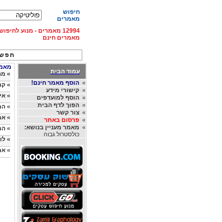
חיפוש
מאמרים
12994 מאמרים - מנוע לחיפ
מאמרים חינם
חפש 
מאמרי
עמוד הבית
»
מה
»
הוסף מאמר חינם!
»
קריאה
»
קישורי מידע
»
אי
»
הוסף למועדפים
»
הפוך לדף הבית
»
המ
»
צור קשר
»
אמ
»
פרסום באתר
»
מאמר מעניין בנושא:
»
המ
כולסטרול גבוה
»
לו
»
אם