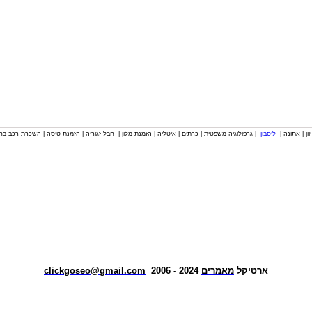
וון
|
אתונה
|
ליסבון
|
גרפולוגיה משפטית
|
כרתים
|
איטליה
|
הזמנת מלון
|
חבל זגוריה
|
הזמנת טיסה
|
השכרת רכב בחו
ארטיקל
מאמרים
2024 - 2006
clickgoseo@gmail.com