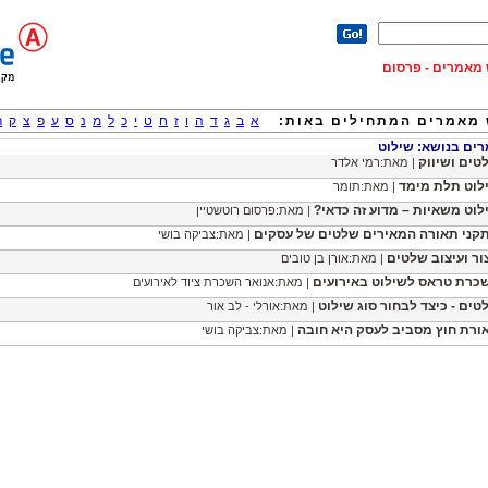
וש מאמרים - פרסום
מאמרים המתחילים באות:
א
ב
ג
ד
ה
ו
ז
ח
ט
י
כ
ל
מ
נ
ס
ע
פ
צ
ק
ר
ם בנושא: שילוט
טים ושיווק
| מאת:רמי אלדר
לוט תלת מימד
| מאת:תומר
לוט משאיות – מדוע זה כדאי?
| מאת:פרסום רוטשטיין
קני תאורה המאירים שלטים של עסקים
| מאת:צביקה בושי
צור ועיצוב שלטים
| מאת:אורן בן טובים
כרת טראס לשילוט באירועים
| מאת:אנואר השכרת ציוד לאירועים
טים - כיצד לבחור סוג שילוט
| מאת:אורלי - לב אור
ורת חוץ מסביב לעסק היא חובה
| מאת:צביקה בושי