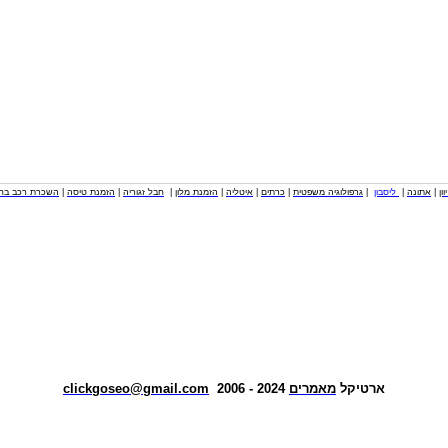
וון
|
אתונה
|
ליסבון
|
גרפולוגיה משפטית
|
כרתים
|
איטליה
|
הזמנת מלון
|
חבל זגוריה
|
הזמנת טיסה
|
השכרת רכב בחו
ארטיקל
מאמרים
2024 - 2006
clickgoseo@gmail.com