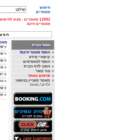
חיפוש
מאמרים
12992 מאמרים - מנוע לחיפ
מאמרים חינם
חפש 
מאמרי
עמוד הבית
»
של
»
הוסף מאמר חינם!
»
שי
»
קישורי מידע
»
שי
»
הוסף למועדפים
»
הפוך לדף הבית
»
מת
»
צור קשר
»
יי
»
פרסום באתר
»
מאמר מעניין בנושא:
»
הש
ילדים / הורות
»
של
»
תא