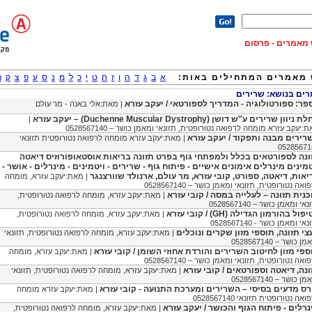
וש מאמרים - פרסום
מאמרים המתחילים באות:
א
ב
ג
ד
ה
ו
ז
ח
ט
י
כ
ל
מ
נ
ס
ע
פ
צ
ק
ר
ם בנושא: שרירים
פר: ספורטולוגיה - המדריך לספורטאי / יעקב עזרא
| מאת:אלי באנה - מר עולם
ניוון שרירים ע"ש דושן (Duchenne Muscular Dystrophy) – יעקב עזרא
|
:יעקב עזרא מומחה לרפואה נטורופטית, תזונאי ומאמן כושר – 0528567140
רירים מבנה ותפקוד / יעקב עזרא
| מאת:יעקב עזרא מומחה לרפואה נטורופטית תזונאי
05285671
ונה לספורטאים בכלל ולמפתחי גוף בפרט תזונה בריאות אוסטאופורוזיס דיאטה
טמינים מינרלים אימונים אישיים - פיתוח גוף - שרירים - ויטמינים - מינרלים - אושר -
יאות, דיאטה, ספורט, קובי עזרא, מר עולם, ארנולד שוורצנגר
| מאת:יעקב עזרא, מומחה
ואה נטורופטית, תזונאי ומאמן כושר – 0528567140
כנית תזונה – לעלייה במסה / קובי עזרא
| מאת:יעקב עזרא, מומחה לרפואה נטורופטית,
אי ומאמן כושר – 0528567140
ול בהורמון הגדילה (GH) / קובי עזרא
| מאת:יעקב עזרא, מומחה לרפואה נטורופטית,
אי ומאמן כושר - 0528567140
עצי תזונה, תוספי מזון שקרים ונוכלים
| מאת:יעקב עזרא, מומחה לרפואה נטורופטית, תזונאי
ן כושר – 0528567140
ספי מזון לחיטוב השרירים והורדת אחוזי השומן / קובי עזרא
| מאת:יעקב עזרא, מומחה
ואה נטורופטית, תזונאי ומאמן כושר – 0528567140
ונה, דיאטה וספורטאים / קובי עזרא
| מאת:יעקב עזרא, מומחה לרפואה נטורופטית, תזונאי
ן כושר – 0528567140
ורס מדעים בסיסי – השרירים ומערכת התנועה - קובי עזרא
| מאת:יעקב עזרא מומחה
אה נטורופטית תזונאי 0528567140
נרלים - פיתוח הגוף והכושר / יעקב עזרא
| מאת:יעקב עזרא, מומחה לרפואה נטורופטית,