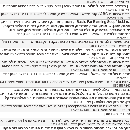
אי ומאמן כושר – 0528567140
וון שרירים דרכי טיפול חלופיות \ יעקב עזרא
| מאת:יעקב עזרא מומחה לרפואה נטורופטית
 0528567140
ית אימונים ABC / קובי עזרא
| מאת:יעקב עזרא, מומחה לרפואה נטורופטית, תזונאי ומאמן
 0528567140
Basic Fat Burning Soup \ kobi ezra - , תזונה, תפריט, דיאטה, חיטובים, הרזייה, הרזיה,
מנה, שמן, שומנים, שריר, שרירים, פיתוח גוף, אנטי אייגינג, דחיית תהליכי הזקנה,
מור האנרגיה, בריאות, תוכלת החיים, ויטמינים, מינרלים, תוספי מזון, חלבונים,
מימות, קלוריות
| מאת:יעקב עזרא, מומחה לרפואה נטורופטית, תזונאי ומאמן כושר –
05285671
כים מעשיות להתמודד עם כאבים בפי הטבעת עקב התקבצות שרירים: תפקידו של
ור סיני
| מאת:רפאל רוזנסקי
רמונים ואנטי-אייג'ינג - הורמון בלוטת התריס - אסטרוגנים ואנדרוגנים - אינסומניה -
טי-אוקסידנטית - טירוקסין - היפרתירואידיזם
| מאת:יעקב עזרא, מומחה לרפואה נטורופטית,
אי ומאמן כושר - 0528567140
כנית אימונים - למתחילים כעבור כ- חודשיים שלושה של אימונים : אימונים לפיתוח
וף - מומחה לרפואה נטורופטית - תזונאי ומאמן כושר
| מאת:יעקב עזרא, מומחה לרפואה
רופטית, תזונאי ומאמן כושר – 0528567140
רירים של מדינת ישראל
| מאת:יעקב עזרא, מומחה לרפואה נטורופטית, תזונאי ומאמן כושר –
05285671
רכת השרירים – יעקב עזרא
| מאת:יעקב עזרא מומחה לרפואה נטורופטית, תזונאי ומאמן כושר
ניקת בואן - יעילה לשיפור הבריאות פטכניקת בואן הינה שיטת טיפול במגע
ורכבת ממערכת של תנועות גלגול עדינות ומדויקות שעוברות לרוחב שרירים, גידים,
בים ורקמות. התנועות מבוצעות בעזרת האגודלים והאצבעות תוך הפעלת לחץ קל
ין, לא חזק ולא פולשני.
| מאת:דנה חנני
גם טוקופרול (Tocopherol) \ קובי עזרא
| מאת:יעקב עזרא, מומחה לרפואה
רופטית, תזונאי ומאמן כושר – 0528567140
בי גב
| מאת:מורן
כנית אימונים בתחום פיתוח השרירים וסיבולת השרירים \ קובי עזרא
| מאת:יעקב עזרא,
חה לרפואה נטורופטית, תזונאי ומאמן כושר – 0528567140
פך החיים שלך מתחיל עכשיו: קובי עזרא חושף את סודות הפיסול הטבעי של הגוף