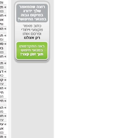
וה
»
תא
נטור
»
חומ
או
ות
»
הס
»
תרג
ומאמ
»
סט
בס
נטו
»
חו
»
תו
נטו
»
דב
כושר –
»
קו
עזר
»
הס
חי
הפי
»
חל
»
הר
מומ
»
חו
עזר
»
על
אב
נטור
»
תא