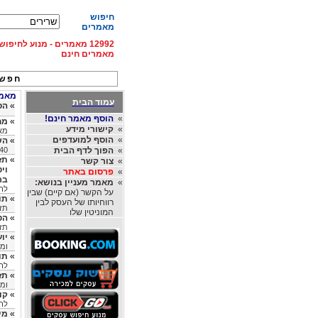
חיפוש
מאמרים
12992 מאמרים - מנוע לחיפ
מאמרים חינם
חפש 
מאמרי
עמוד הבית
»
הס
»
הוסף מאמר חינם!
»
מחלת 
»
קישורי מידע
מאת
»
הוסף למועדפים
»
הש
»
הפוך לדף הבית
40
»
תז
»
צור קשר
וי
»
פרסום באתר
בר
»
מאמר מעניין בנושא:
לרפ
על הקשר (אם קיים) שבין
»
תו
רווחיותו של העסק לבין
תזונ
המוניטין שלו
»
הטיפ
תזונ
»
יו
ומאמ
»
תו
לרפ
»
תז
ומאמ
»
‏ק
לרפו
»
מי