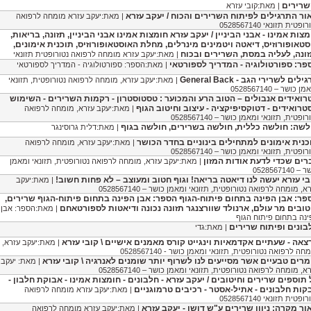
שרירים
| מאת:קובי עזרא
ור התרגילים לפיתוח השרירים והכוח / יעקב עזרא
| מאת:יעקב עזרא מומחה לרפואה
ופטית תזונאי 0528567140
צות אמינו - אבני הביניין / יעקב עזרא חומצות אמינו אבני הביניין, תזונה, בריאות,
סטאופורוזיס, דיאטה ויטמינים מינרלים, מחלת האוסטאופורוזיס, תוכנית אימונים,
זונה, לעליה במסת, השרירים ובכוח
| מאת:יעקב עזרא מומחה לרפואה נטורופטית תזונאי
פר: ספורטולוגיה - המדריך לספורטאי
| מאת:הספר: ספורטולוגיה - המדריך לספורטאי
ילים לשרירי הגב - General Back
| מאת:יעקב עזרא, מומחה לרפואה נטורופטית, תזונאי
ן כושר – 0528567140
רואידים אנבולים – הטוב הרע והמכוער : טסטוסטרון - רקמות השרירים - השימוש
טרואידים - דטוקסיפיקציה - עיצוב וחיטוב הגוף
| מאת:יעקב עזרא, מומחה לרפואה
רופטית, תזונאי ומאמן כושר – 0528567140
לשה: חולשה כללית, חולשה בשרירים, חולשה בגוף
| מאת:דלית גרוסינגר
כנית אימונים למתחילים בינוניים בחדר הכושר
| מאת:יעקב עזרא, מומחה לרפואה
רופטית, תזונאי ומאמן כושר – 0528567140
רים שכדי לדעת אודות המזון
| מאת:יעקב עזרא, מומחה לרפואה נטורופטית, תזונאי ומאמן
 0528567140
בי עזרא יעשה לנו דיאטה בריאה! וגוף חטוב ומעוצב – לא פחות חשוב!
| מאת:יעקב
א, מומחה לרפואה נטורופטית, תזונאי ומאמן כושר – 0528567140
פר: אבן הפינה בתחום פיתוח-הגוף הספר: אבן הפינה בתחום פיתוח-הגוף שרירים,
טובים מר עולם, ארנולד שוורצנגר תזונה נכונה ודיאטות לספורטאחם
| מאת:הספר: אבן
נה בתחום פיתוח הגוף
בונים ופיתוח שרירים
| מאת:גדי
צאה - שעתיים אקדמאיות וינגייט קורס מאמנים אישיים \ קובי עזרא
| מאת:יעקב עזרא,
חה לרפואה נטורופטית, תזונאי ומאמן כושר - 0528567140
מרים טבעיים אשר מסייעים לנו לשרוף יותר שומנים לאנרגיה \ קובי עזרא
| מאת: יעקב
א, מומחה לרפואה נטורופטית, תזונאי ומאמן כושר – 0528567140
 תוספים שרירים וחיטובים / יעקב עזרא - חלבונים - חומצות אמינו - אבוקת חלבון -
קות חלבונים - אתיל-אסטר - רכיבים טרמוגניים
| מאת:יעקב עזרא מומחה לרפואה
ופטית תזונאי 0528567140
ור מקרה: ניוון שרירים ע"ש דושן - יעקב עזרא
| מאת:יעקב עזרא מומחה לרפואה