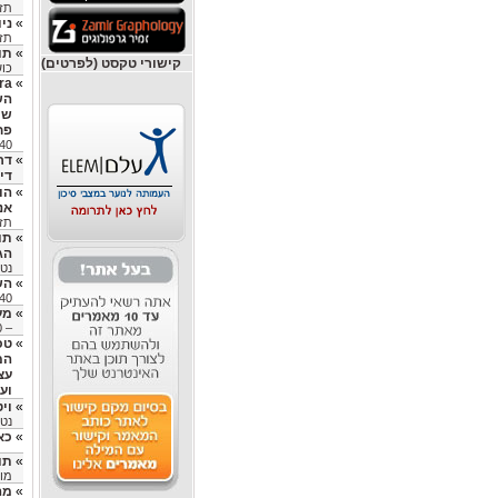
תזונ
»
ני
תזונאי
»
תוכנ
קישורי טקסט (לפרטים)
כושר –
»
הש
שי
פח
40
»
דר
דיק
»
הו
אנ
תזונ
»
תו
הג
נטו
»
הש
40
»
מע
– 0528567140
»
טכ
המ
עצ
ועד
»
ויטמין E, הנקרא 
נטו
»
כא
»
תו
מומ
»
מה