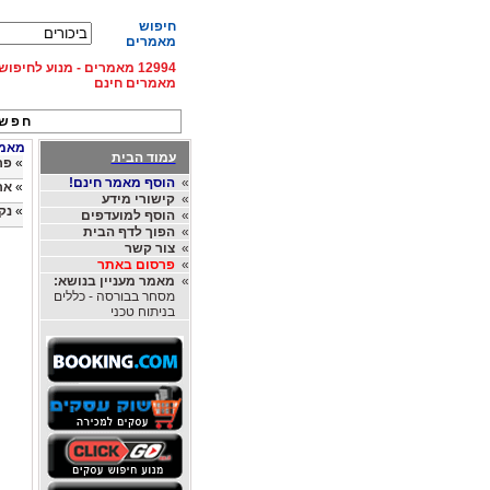
חיפוש
מאמרים
12994 מאמרים - מנוע לחיפ
מאמרים חינם
חפש 
מאמרי
עמוד הבית
»
פר
»
הוסף מאמר חינם!
»
אר
»
קישורי מידע
»
נק
»
הוסף למועדפים
»
הפוך לדף הבית
»
צור קשר
»
פרסום באתר
»
מאמר מעניין בנושא:
מסחר בבורסה - כללים
בניתוח טכני