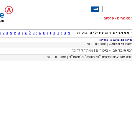
וש מאמרים - פרסום
מאמרים המתחילים באות:
א
ב
ג
ד
ה
ו
ז
ח
ט
י
כ
ל
מ
נ
ס
ע
פ
צ
ק
ר
ם בנושא: ביכורים
שת כי תבוא...
| מאת:דוד דרומר
מי אובד אבי - ביכורים
| מאת:דוד דרומר
ודה שבועית פרשת "כי תבוא" ה'תשע"ד
| מאת:דוד דרומר