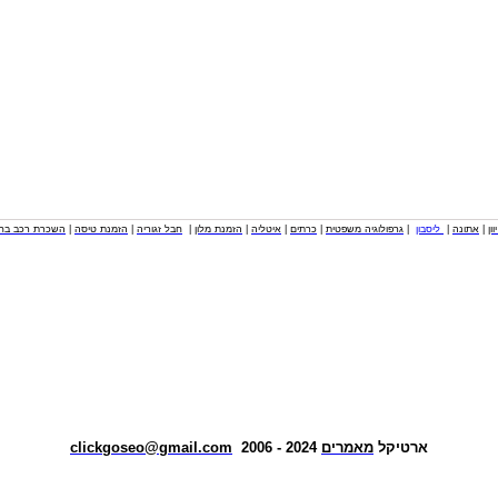
וון
|
אתונה
|
ליסבון
|
גרפולוגיה משפטית
|
כרתים
|
איטליה
|
הזמנת מלון
|
חבל זגוריה
|
הזמנת טיסה
|
השכרת רכב בחו
ארטיקל
מאמרים
2024 - 2006
clickgoseo@gmail.com