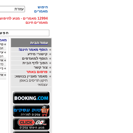
חיפוש
מאמרים
12994 מאמרים - מנוע לחיפ
מאמרים חינם
חפש 
מאמרי
עמוד הבית
»
טי
ועו
»
הוסף מאמר חינם!
»
עי
»
קישורי מידע
המחש
»
הוסף למועדפים
»
אי
»
הפוך לדף הבית
סינ
»
צור קשר
»
ני
»
פרסום באתר
»
איך
»
מאמר מעניין בנושא:
תיקון תריסים באופן
עצמאי