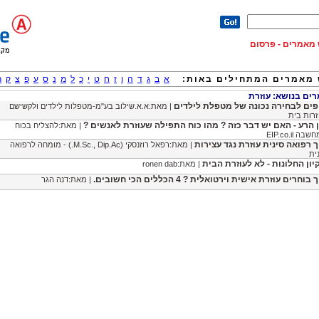
וש מאמרים - פרסום
מאמרים המתחילים באות:
א
ב
ג
ד
ה
ו
ז
ח
ט
י
כ
ל
מ
נ
ס
ע
פ
צ
ק
ר
ם בנושא: עוזרת
פים לבחירה נכונה של מטפלת לילדים
| מאת:א.א.שילוב בע"מ-מטפלות לילדים ולקשישם
זרות בית
ן הרע - האם יש דבר כזה ? מהו כוח התפילה שעוזרת לאנשים ?
| מאת:להצליח בכוח
בה EIP.co.il
ך רפואה סינית עוזרת נגד עצירות
| מאת:רפאל רוזנסקי (M.Sc., Dip.Ac.) - מומחה לרפואה
ית
קיון החלונות - לא לעוזרת הבית
| מאת:ronen dab
 בוחרים עוזרת אישית וירטואלית ? 4 הכללים הכי חשובים.
| מאת:דנה הגר