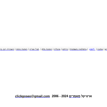
וון
|
אתונה
|
ליסבון
|
גרפולוגיה משפטית
|
כרתים
|
איטליה
|
הזמנת מלון
|
חבל זגוריה
|
הזמנת טיסה
|
השכרת רכב בחו
ארטיקל
מאמרים
2024 - 2006
clickgoseo@gmail.com