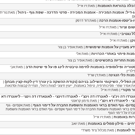
כלה בהוראת האומנות
| מאת:זיו אייל
ג-דיל: אומנות המכירה - אומנות המכירה - סרטי הדרכה - שפת גוף - ניהול
| מאת:נורית
ם
יו-ג'יטסו-אומנות הרכה
| מאת:דוד דרפק
שום וציור
| מאת:זיו אייל
ל נגטיבי
| מאת:זיו אייל
קן
| מאת:זיו אייל
דע מעניין על אומנות שימושית
| מאת:אופיר בן צור
מנות פיתוי באתרי הכרויות
| מאת:אלי
מנות החריזה בתכשיטים
| מאת:אופיר בן צור
טוריה ופילוסופיה באומנות לחימה טיבטית לינג פו על פי שיטת הדב
| מאת:אבי
לריין
מנות כלי הנגינה
| מאת:דן שריד
ן הפלילי, השיקומי והשילוב בניהם (נקודת ההשקה בין עורך דין-לקוח-קצין מבחן)
|
:אמיר שפר- פסיכותרפיה, טיפול באומנות, ייעוץ חיצוני לצוות ניהולי, הנחיית קבוצות וסדנאות.
ור מקורי
| מאת:זיו אייל
נרדו דה וינ'צי - לאונרדו דה וינצ'י - לאונרדו דוינצי - לאונארדו דה וינצי - ליאונרדו דא
צי - ליאונרדו דא וינצ'י
| מאת:מימון קראנטי
סיום- גוף האדם בראי האומנות והשפעת החברה על דימוי הגוף
| מאת:אקסיום- גוף
ם בראי האומנות והשפעת החברה על דימוי הגוף אקסיום- גוף האדם בראי האומנות והשפעת
רה על דימוי הגוף
רות באומנות
| מאת:זיו אייל
חים – מילון סמלים באומנות
| מאת:יואב
וד לאומנות
| מאת:מכלול ציוד משרדי