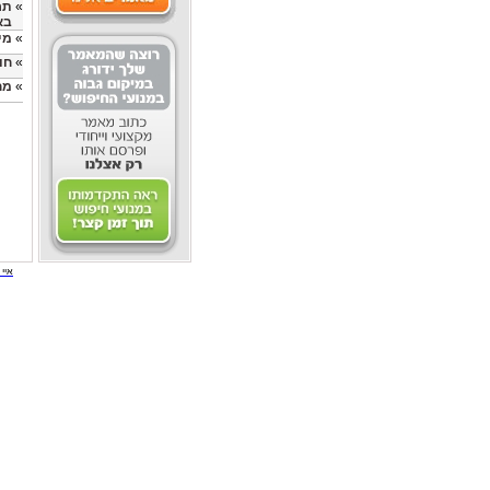
»
תר
בא
»
מי
»
חו
»
מח
איי י