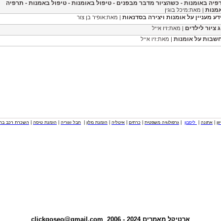
פיה באומנות - כשהציור מדבר מבפנים - טיפול באומנות - טיפול באמנות - תרפיה
מנות
| מאת:מיכל בוגין
דע מעניין על אומנות ויצירה בסדנאות
| מאת:אופיר בן צור
ג ציור לילדים
| מאת:זיו אייל
שבות על אומנות
| מאת:זיו אייל
וון
|
אתונה
|
ליסבון
|
גרפולוגיה משפטית
|
כרתים
|
איטליה
|
הזמנת מלון
|
חבל זגוריה
|
הזמנת טיסה
|
השכרת רכב בחו
ארטיקל
מאמרים
2024 - 2006
clickgoseo@gmail.com