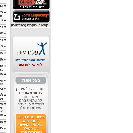
»
הה
»
בי
נחו
»
ג'
קישורי טקסט (לפרטים)
»
רי
»
חל
»
דיו
»
מי
»
או
»
או
»
הס
שפי
»
או
»
הפ
מאת
»
צי
»
לאו
וינ
»
אק
האד
החב
»
הו
»
פר
»
צי