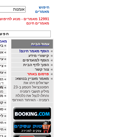
חיפוש
מאמרים
12991 מאמרים - מנוע לחיפ
מאמרים חינם
חפש 
מאמרי
עמוד הבית
»
בל
»
הוסף מאמר חינם!
»
או
»
קישורי מידע
»
עי
»
הוסף למועדפים
»
הפוך לדף הבית
»
ציל
»
צור קשר
»
על
»
פרסום באתר
»
מאמר מעניין בנושא:
»
הד
ישראלים זיהו את
דיג
הפוטנציאל הטמון ב-23
»
HTOFASHION
מיליון תושבי רומניה
מאת:ON
והחלו לנצל את כלכלת
»
מצ
רומניה - האיחוד האירופי
»
קו
»
סט
»
לי
»
חש
»
חי
»
כי