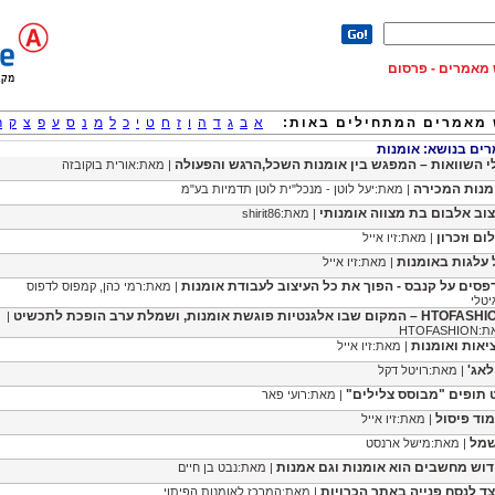
וש מאמרים - פרסום
מאמרים המתחילים באות:
א
ב
ג
ד
ה
ו
ז
ח
ט
י
כ
ל
מ
נ
ס
ע
פ
צ
ק
ר
ם בנושא: אומנות
י השוואות – המפגש בין אומנות השכל,הרגש והפעולה
| מאת:אורית בוקובזה
מנות המכירה
| מאת:יעל לוטן - מנכל"ית לוטן תדמיות בע"מ
צוב אלבום בת מצווה אומנותי
| מאת:shirit86
ום וזכרון
| מאת:זיו אייל
 עלגות באומנות
| מאת:זיו אייל
פסים על קנבס - הפוך את כל העיצוב לעבודת אומנות
| מאת:רמי כהן, קמפוס לדפוס
יטלי
 – המקום שבו אלגנטיות פוגשת אומנות, ושמלת ערב הופכת לתכשיט
|
HTOFASHI
יאות ואומנות
| מאת:זיו אייל
לאג'
| מאת:רויטל דקל
 תופים "מבוסס צלילים"
| מאת:רועי פאר
מוד פיסול
| מאת:זיו אייל
מל
| מאת:מישל ארנסט
דוש מחשבים הוא אומנות וגם אמנות
| מאת:נבט בן חיים
צד לנסח פנייה באתר הכרויות
| מאת:המרכז לאומנות הפיתוי