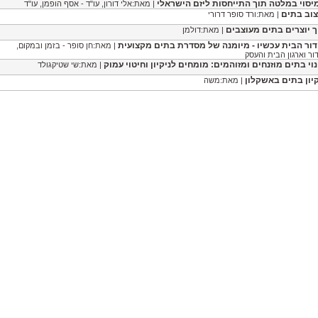
יסוי במלטה תוך התייחסות ליזם הישראלי
| מאת:אלי דורון, עו"ד - אסף הופמן, עו"ד
צוב בתים
| מאת:ורד סופר דרורי
ך יוצרים בתים מעוצבים
| מאת:דולמן
דור הבית עכשיו - מיומנה של מסדרת בתים מקצועית
| מאת:חן סופר - בזמן ובמקום,
ור וארגון הבית והעסק
נוי בתים מוזנחים ומזוהמים: מומחים לניקיון וחיטוי עמוק
| מאת:שי שטיקגולד
קיון בתים באשקלון
| מאת:משה