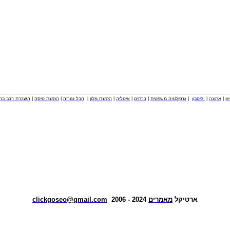
וון
|
אתונה
|
ליסבון
|
גרפולוגיה משפטית
|
כרתים
|
איטליה
|
הזמנת מלון
|
חבל זגוריה
|
הזמנת טיסה
|
השכרת רכב בחו
ארטיקל
מאמרים
2024 - 2006
clickgoseo@gmail.com