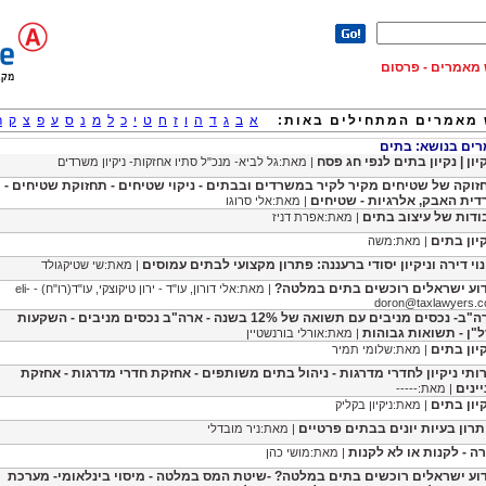
וש מאמרים - פרסום
מאמרים המתחילים באות:
א
ב
ג
ד
ה
ו
ז
ח
ט
י
כ
ל
מ
נ
ס
ע
פ
צ
ק
ר
ם בנושא: בתים
יון | נקיון בתים לנפי חג פסח
| מאת:גל לביא- מנכ"ל סתיו אחזקות- ניקיון משרדים
זוקה של שטיחים מקיר לקיר במשרדים ובבתים - ניקוי שטיחים - תחזוקת שטיחים -
דית האבק, אלרגיות - שטיחים
| מאת:אלי סרוגו
ודות של עיצוב בתים
| מאת:אפרת דניז
קיון בתים
| מאת:משה
נוי דירה וניקיון יסודי ברעננה: פתרון מקצועי לבתים עמוסים
| מאת:שי שטיקגולד
וע ישראלים רוכשים בתים במלטה?
| מאת:אלי דורון, עו"ד - ירון טיקוצקי, עו"ד(רו"ח) -
eli-
doron@taxlawyers.co
ארה"ב- נכסים מניבים עם תשואה של 12% בשנה - ארה"ב נכסים מניבים - השקעות
ל"ן - תשואות גבוהות
| מאת:אורלי בורנשטיין
קיון בתים
| מאת:שלומי תמיר
ותי ניקיון לחדרי מדרגות - ניהול בתים משותפים - אחזקת חדרי מדרגות - אחזקת
יינים
| מאת:-----
קיון בתים
| מאת:ניקיון בקליק
תרון בעיות יונים בבתים פרטיים
| מאת:ניר מובדלי
רה - לקנות או לא לקנות
| מאת:מושי כהן
וע ישראלים רוכשים בתים במלטה? -שיטת המס במלטה - מיסוי בינלאומי- מערכת