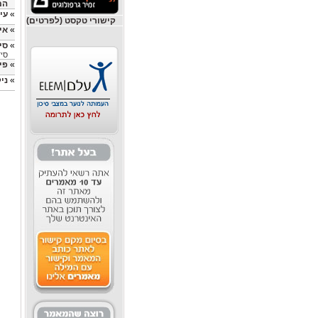
המ
»
עי
קישורי טקסט (לפרטים)
»
אי
»
סי
סיד
»
פי
»
ני