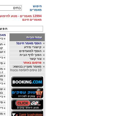
חיפוש
מאמרים
12994 מאמרים - מנוע לחיפ
מאמרים חינם
חפש 
מאמרי
עמוד הבית
»
ניק
»
הוסף מאמר חינם!
»
תח
»
קישורי מידע
קר
»
הוסף למועדפים
»
עב
»
הפוך לדף הבית
»
ני
»
צור קשר
»
פרסום באתר
»
פי
»
מאמר מעניין בנושא:
»
מד
10 טיפים לחפיפה נכונה!
.il
»
נד
»
ני
»
שר
בנ
»
ני
»
פי
»
די
»
מד